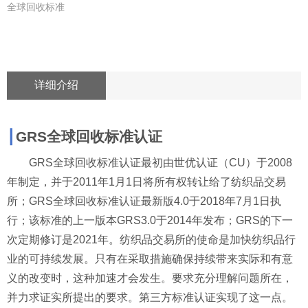
全球回收标准
详细介绍
┃
GRS
全球回收标准认证
GRS
全球回收标准认证最初由世优认证（
CU
）于
2008
年制定，并于
2011
年
1
月
1
日将所有权转让给了纺织品交易
所；
GRS
全球回收标准认证最新版
4.0
于
2018
年
7
月
1
日执
行；该标准的上一版本
GRS3.0
于
2014
年发布；
GRS
的下一
次定期修订是
2021
年。纺织品交易所的使命是加快纺织品行
业的可持续发展。只有在采取措施确保持续带来实际和有意
义的改变时，这种加速才会发生。要求充分理解问题所在，
并力求证实所提出的要求。第三方标准认证实现了这一点。