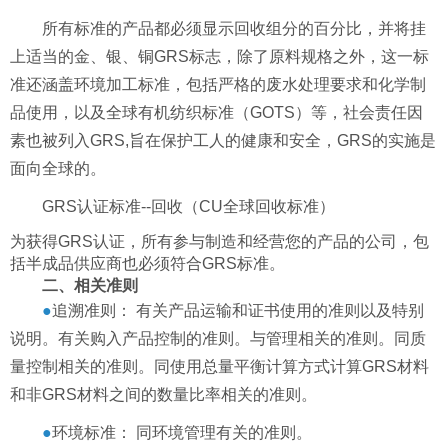
所有标准的产品都必须显示回收组分的百分比，并将挂
上适当的金、银、铜
GRS
标志，除了原料规格之外，这一标
准还涵盖环境加工标准，包括严格的废水处理要求和化学制
品使用，以及全球有机纺织标准（
GOTS
）等，社会责任因
素也被列入
GRS,
旨在保护工人的健康和安全，
GRS
的实施是
面向全球的。
GRS
认证标准
--
回收（
CU
全球回收标准）
为获得
GRS
认证，所有参与制造和经营您的产品的公司，包
括半成品供应商也必须符合
GRS
标准。
二、相关准则
●
追溯准则：
有关产品运输和证书使用的准则以及特别
说明。有关购入产品控制的准则。与管理相关的准则。同质
量控制相关的准则。同使用总量平衡计算方式计算
GRS
材料
和非
GRS
材料之间的数量比率相关的准则。
●
环境标准：
同环境管理有关的准则。